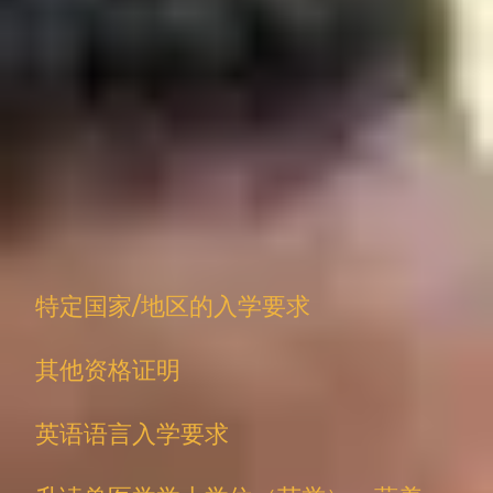
要继续升读本科或研究生学位，您需要成功完成预科课程并
达到要求的成绩。
本科预科课程入学要求
要学习
本科预科课程
，您需要满足以下要求：
学术要求
：高中毕业成绩良好或同等学术学习水平*。
居住国家/地区/国籍
：仅限国际学生申请。
年龄
：学生必须年满 17 岁方可就读于国际学习中心。
特定国家/地区的入学要求
其他资格证明
英语语言入学要求