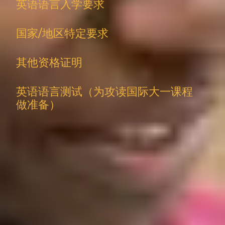
英语语言入学要求
国家/地区特定要求
其他资格证明
英语语言测试（为攻读国际大一课程
做准备）
有关国家/地区特定要求，请联系您当地的代表。
硕士预科课程入学要求
要学习
硕士预科课程
，您需要满足以下要求：
学术要求：
持受认可的学位 – 部分科目须领域相关。
居住国家/地区/国籍：
仅限国际学生申请。不接受 HEU 学
生*申请 – 见下文注释。