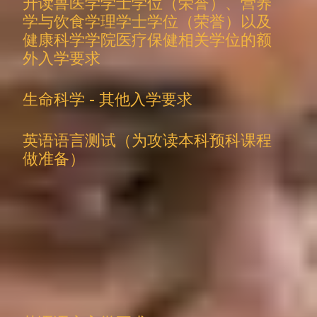
升读兽医学学士学位（荣誉）、营养
学与饮食学理学士学位（荣誉）以及
健康科学学院医疗保健相关学位的额
外入学要求
生命科学 - 其他入学要求
英语语言测试（为攻读本科预科课程
做准备）
国际大一课程入学要求
要学习
国际大一课程
，您需要满足以下要求：
学术要求
：高中毕业成绩良好或同等学术学习水平。
居住国家/地区/国籍
：仅限国际学生申请。
年龄
：学生必须年满 18 岁方可就读于国际学习中心。